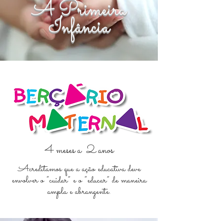
A Primeira
Infância
4 meses a 2 anos
Acreditamos que a ação educativa deve
envolver o “cuidar” e o “educar” de maneira
ampla e abrangente.